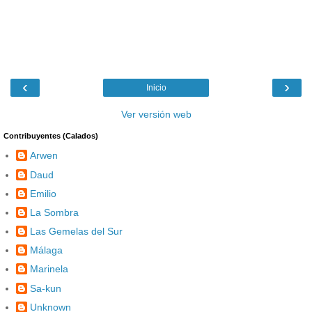
‹
›
Inicio
Ver versión web
Contribuyentes (Calados)
Arwen
Daud
Emilio
La Sombra
Las Gemelas del Sur
Málaga
Marinela
Sa-kun
Unknown